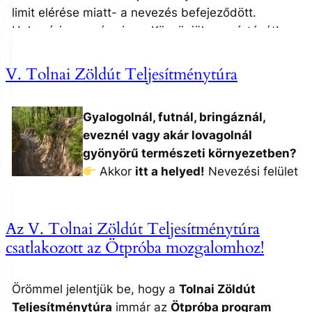
limit elérése miatt- a nevezés befejeződött.
Helyszíni nevezés sincs. Köszönjük megértését!
Találkozzunk jövőre!
V. Tolnai Zöldút Teljesítménytúra
Gyalogolnál, futnál, bringáznál,
eveznél vagy akár lovagolnál
gyönyörű természeti környezetben?
Akkor
itt a helyed!
Nevezési felület
április elején nyílik meg ezen az
oldalon!
Az V. Tolnai Zöldút Teljesítménytúra
Várunk szeretettel az
V. Tolnai Zöldút
csatlakozott az Ötpróba mozgalomhoz!
Teljesítménytúrán
, ahol
sok-sok táv,
izgalmas kihívás, kedves vidéki
Örömmel jelentjük be, hogy a
Tolnai Zöldút
vendéglátás, helyi ízek
és
új
Teljesítménytúra
immár az
Ötpróba program
meglepetések
várnak Rád!