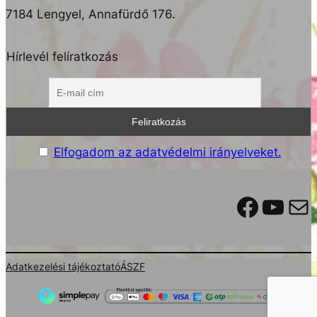
hangolódj az ideire!
7184 Lengyel, Annafürdő 176.
Megnéznéd a programhoz tartozó
Hírlevél felíratkozás
Facebook eseményt?
Kattints ide!
Elfogadom az adatvédelmi irányelveket.
Facebook
YouTube
Mail
Adatkezelési tájékoztató
ÁSZF