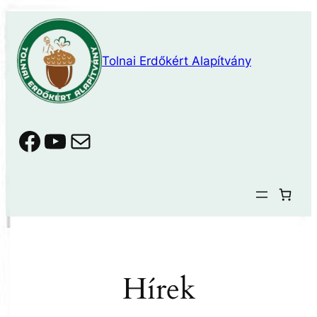
Ugrás
a
tartalomhoz
Tolnai Erdőkért Alapítvány
Facebook
YouTube
Mail
Hírek