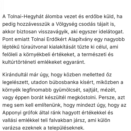
A Tolnai-Hegyhát álomba vezet és erdőbe küld, ha
pedig hozzávesszük a Völgység csodás tájait is,
akkor biztosan visszavágyik, aki egyszer idelátogat.
Pont emiatt Tolnai Erdőkért Alapítvány egy nagyobb
léptékű túraútvonal kialakítását tűzte ki célul, ami
felöleli a környékbeli értékeket, a természeti és
kultúrtörténeti emlékeket egyaránt.
Kirándultál már úgy, hogy közben melletted őz
legelészett, utadon búbosbanka kísért, miközben a
környék legfinomabb gyümölcsét, sajtját, mézét,
vagy éppen borát készültél megkóstolni. Persze, azt
meg sem kell említenünk, hogy mindezt úgy, hogy az
Apponyi grófok által ránk hagyott értékekkel és
vallási emlékkel teli falvakban jársz, ami külön
varázsa ezeknek a településeknek.