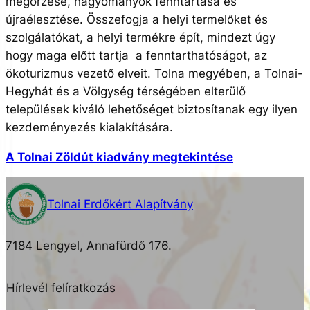
megőrzése, hagyományok fenntartása és
újraélesztése. Összefogja a helyi termelőket és
szolgálatókat, a helyi termékre épít, mindezt úgy
hogy maga előtt tartja a fenntarthatóságot, az
ökoturizmus vezető elveit. Tolna megyében, a Tolnai-
Hegyhát és a Völgység térségében elterülő
települések kiváló lehetőséget biztosítanak egy ilyen
kezdeményezés kialakítására.
A Tolnai Zöldút kiadvány megtekintése
Tolnai Erdőkért Alapítvány
7184 Lengyel, Annafürdő 176.
Hírlevél felíratkozás