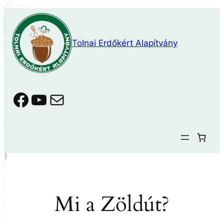
Ugrás
a
tartalomhoz
Tolnai Erdőkért Alapítvány
Facebook
YouTube
Mail
Mi a Zöldút?