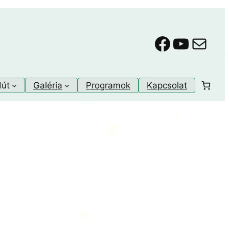
Faceboo
YouTu
Mail
dút
Galéria
Programok
Kapcsolat