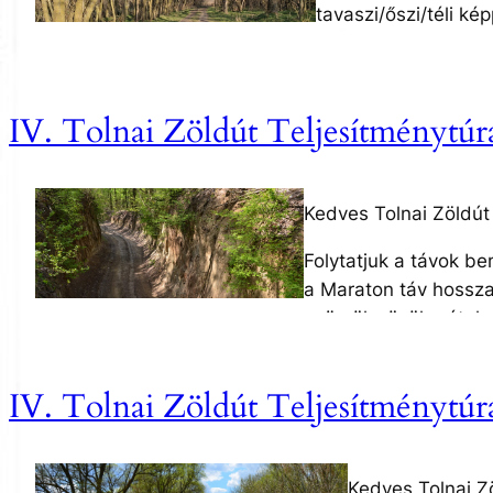
tavaszi/őszi/téli ké
A táv pontosan 101,
szőlők, pincék, gyüm
péntek éjszakára, ak
IV. Tolnai Zöldút Teljesítménytúr
pontjába, majd a 25 
családtagjaikkal is 
többiektől és folyt
Kedves Tolnai Zöldút
Az útvonal: Kurd M
Folytatjuk a távok be
Parkerdő, Vadaspark
a Maraton táv hossza
Pince és mediterrán
gyümölcsösök, rétek, 
Óvoda, Szárazd Pol
éjszakára, aki jelzi 
Mucsi Polg.Hiv., Ku
így ott is csatlakozh
IV. Tolnai Zöldút Teljesítménytú
érnek be a célba. A c
Várunk 2025. május 1
Az útvonal: Kurd Műv
Parkerdő, Vadaspark,
Kedves Tolnai Z