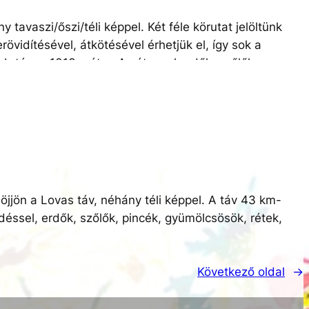
ok…., Hőgyész Sportpálya (cél)
tavaszi/őszi/téli képpel. Két féle körutat jelöltünk
let áprilisban nyílik meg!
övidítésével, átkötésével érhetjük el, így sok a
b távon 1013 méter. Az útvonal erdők, szőlők,
 85%-ban földes utakon és 15 %-ban alacsony
egítő gpx file használata kötelező!
szház, Viddin tető, Wosinszky sánc (földvár),
agyvejke Pedal Porta, Tevel Jáhn Pince és
ztó, Hőgyész Sportpálya (cél)
felület április elején nyílik meg!
jöjjön a Lovas táv, néhány téli képpel. A táv 43 km-
éssel, erdők, szőlők, pincék, gyümölcsösök, rétek,
 egyeztetés a többi résztvevővel a rajtban.
Következő oldal
→
erősen ajánlott a táv előzetes bejárása és a