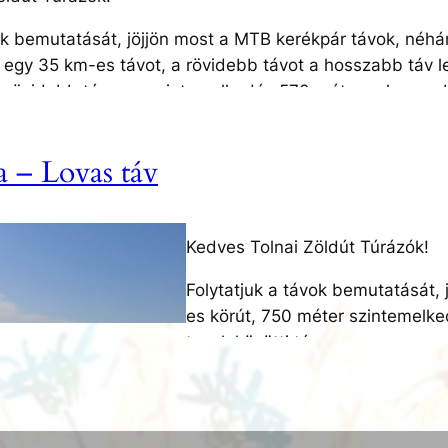
birtok, Hőgyész horgásztó, Székelyház és romos kastély
ok bemutatását, jöjjön most a MTB kerékpár távok, néhány 
-én a IV. Tolnai Zöldút Teljesítménytúrán! Nevezési felü
 egy 35 km-es távot, a rövidebb távot a hosszabb táv ler
A rövidebb távon a szintemelkedés 570 méter, a hosszab
ösök, rétek, tavak, hangulatos kisfalvak közötti túra,
. Védősisak, feltöltött mobil telefon és a tájékozódást s
a – Lovas táv
ész Művelődési Ház (rajt), Szálláspuszta, Dúzsi kisvadá
ó-Ökoház, Annafürdő Vendégház, Parkerdő, Pihenőtó, n
ok, Malomhegy, Kalaznópuszta, Kalaznó, Hőgyész Horgás
Kedves Tolnai Zöldút Túrázók!
us 10-én a IV. Tolnai Zöldút Teljesítménytúrán! Nevezési 
Folytatjuk a távok bemutatását, 
es körút, 750 méter szintemelked
tavak közötti túra.
Ajánlott a csoportos indulás és
Lovaskocsival indulók számára 
szervezőkkel való egyeztetés!