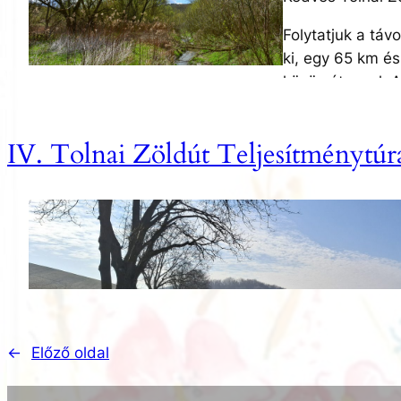
Pince és mediterrán 
Folytatjuk a táv
Várunk 2025. május 10
ki, egy 65 km és
közös útvonal. 
pincék, gyümölcs
forgalmú közuton
IV. Tolnai Zöldút Teljesítménytúr
Az útvonal: Hőgy
Szentkúti kunyh
mediterrán birt
Várunk 2025. máj
←
Előző oldal