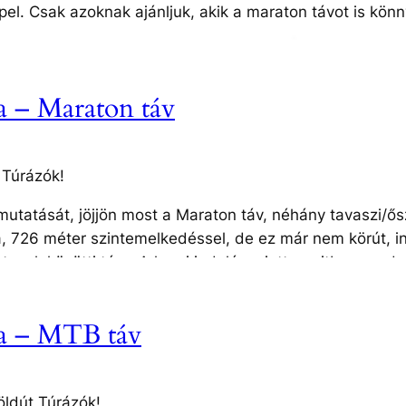
ppel. Csak azoknak ajánljuk, akik a maraton távot is kön
46 km, 1700 méter szintemelkedéssel, a legnagyobb körú
ölcsösök, rétek, tavak között. A korai indulás miatt a ra
i jelzi előre. A 100 km-es táv a Maraton távval kezdődik
a – Maraton táv
km-es táv indulási pontjába, így ott is csatlakozhatnak 
és közösen folytathatják a túrát és együtt érnek be Hőg
atódik az útvonal még 60 km-en keresztül.
 Túrázók!
űvelődési Ház, Wosinszky sánc (földvár), Szentkúti ku
mutatását, jöjjön most a Maraton táv, néhány tavaszi/ős
, Rétisasfészek-kilátó, Pihenőtó, Závod Fachwerk ház, K
, 726 méter szintemelkedéssel, de ez már nem körút, i
 birtok, Hőgyész horgásztó, Székelyház és romos kasté
tavak közötti túra. A korai indulás miatt a rajtban rende
g.Hiv., Gerenyáspuszta, Szakadát Községi Ház, Diósbe
előre. A Maraton táv beletorkollik a 30 km-es táv indulás
rd Művelődési Ház (cél)
atnak a kisebb távot választó barátaikkal, családtagjaikka
ra – MTB táv
élból az indulási pontokra mikrobuszok viszik majd viss
0-én a IV. Tolnai Zöldút Teljesítménytúrán! Nevezési fel
elődési Ház, Wosinszky sánc (földvár), Szentkúti kun
 Rétisasfészek-kilátó, Pihenőtó, Závod Fachwerk ház, Ká
öldút Túrázók!