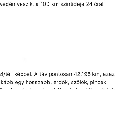
nyedén veszik, a 100 km szintideje 24 óra!
t a Tolnai hegyháton, hangulatos kisfalvak, erdők,
jtban rendelkezésre áll tornatermi éjszakai szállás
, ami beletorkollik a 30 km-es táv indulási
a kisebb távot választó barátaikkal,
yészre, a többi táv céljába. Innen egy nehéz búcsú a
nyhó-Ökoház, Papdi Kápolna, Annafürdő Vendégház,
zi/téli képpel. A táv pontosan 42,195 km, azaz
álvária, Tevel Veres Pincészet, Artézi kút, Jáhn
nkább egy hosszabb, erdők, szőlők, pincék,
lyok, Hőgyész Sportpálya , Csernyéd, Regöly
lkezésre áll tornatermi éjszakai szállás péntek
rény Művelődési Ház, Hőgyész Művelődési Ház,
i pontjába, majd a 25 km-es táv indulási pontjába,
l is és közösen folytathatják a túrát és együtt
za a túrázókat.
ület áprilisban nyílik meg!
yhó-Ökoház, Papdi Kápolna, Annafürdő Vendégház,
lvária, Tevel Veres Pincészet, Artézi kút, Jáhn