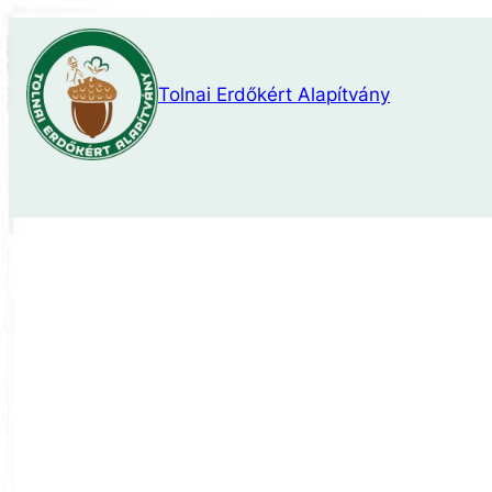
Ugrás
a
tartalomhoz
Tolnai Erdőkért Alapítvány