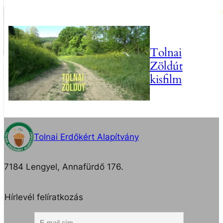
Tolnai
Zöldút
kisfilm
Tolnai Erdőkért Alapítvány
7184 Lengyel, Annafürdő 176.
Hírlevél felíratkozás