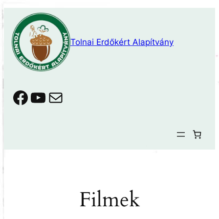
Ugrás
a
tartalomhoz
Tolnai Erdőkért Alapítvány
Facebook
YouTube
Mail
Filmek