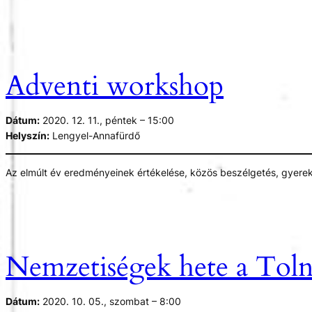
MTB:
finom ebéddel, kulturális programokkal és a település értékeinek 
Dúzs- Hőgyész-Tevel-Závod- Lengyel-Dúzs 50 km, 1/4 aszfalt 3/4 
Lovas:
Adventi workshop
Lengyel-Mucsi-Dúzs-Hőgyész-Mucsi-Lengyel 45 km, változatos t
A további részletekkel hamarosan érkezünk!
Dátum:
2020. 12. 11., péntek – 15:00
Az esemény
ITT
elérhető.
Helyszín:
Lengyel-Annafürdő
Az elmúlt év eredményeinek értékelése, közös beszélgetés, gyere
Nemzetiségek hete a Tol
Dátum:
2020. 10. 05., szombat – 8:00