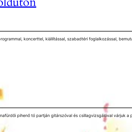
öldúton
rogrammal, koncerttel, kiállítással, szabadtéri foglalkozással, bemut
értékeiket.
afürdői pihenő tó partján gitárszóval és csillagvizsgálóval várjuk 