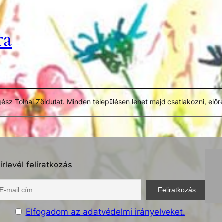
ra
egész Tolnai Zöldutat. Minden településen lehet majd csatlakozni, e
ülünk. Kerékpár kölcsönözhető is Annafürdőn.
írlevél felíratkozás
Elfogadom az adatvédelmi irányelveket.