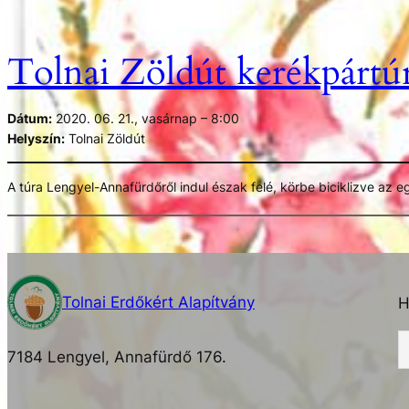
Tolnai Zöldút kerékpártú
Dátum:
2020. 06. 21., vasárnap – 8:00
Helyszín:
Tolnai Zöldút
A túra Lengyel-Annafürdőről indul észak felé, körbe biciklizve az 
kisebb programokkal és a település értékeinek bemutatásával kész
Tolnai Erdőkért Alapítvány
H
7184 Lengyel, Annafürdő 176.