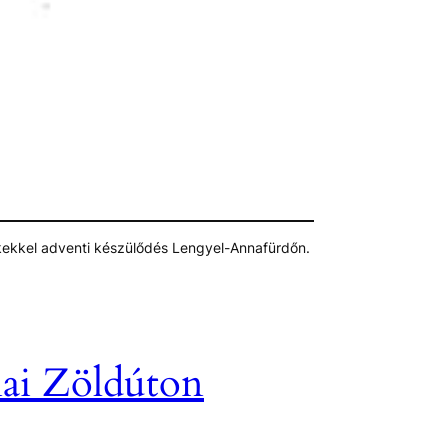
bemutatásával készülünk.
rész erdei utakon
erepen
kekkel adventi készülődés Lengyel-Annafürdőn.
nai Zöldúton