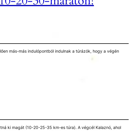
5-10-20-30-maraton!
lelően más-más indulópontból indulnak a túrázók, hogy a végén
hatná ki magát (10-20-25-35 km-es túra). A végcél Kalaznó, ahol