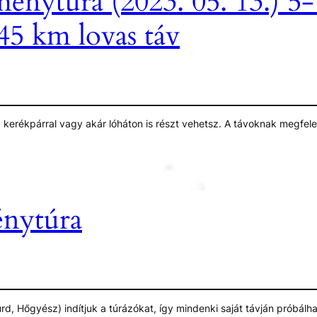
tménytúra (2023. 05. 13.) 
5 km lovas táv
n, kerékpárral vagy akár lóháton is részt vehetsz. A távoknak megfe
ási időintervallumok is eltérők lesznek.
énytúra
rd, Hőgyész) indítjuk a túrázókat, így mindenki saját távján próbál