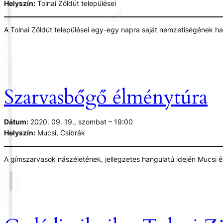
Helyszín:
Tolnai Zöldút települései
A Tolnai Zöldút települései egy-egy napra saját nemzetiségének ha
Szarvasbőgő élménytúra
Dátum:
2020. 09. 19., szombat – 19:00
Helyszín:
Mucsi, Csibrák
A gímszarvasok nászéletének, jellegzetes hangulatú idején Mucsi és 
szarvasbőgést.