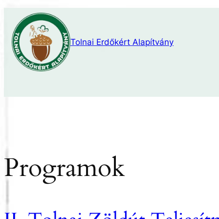
Ugrás
a
tartalomhoz
Tolnai Erdőkért Alapítvány
Programok