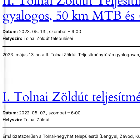
II. Tolnai Zöldút Teljesí
gyalogos, 50 km MTB és 4
Dátum:
2023. 05. 13., szombat – 9:00
Helyszín:
Tolnai Zöldút települései
2023. május 13-án a II. Tolnai Zöldút Teljesítménytúrán gyalogosa
mindenki egy helyen, Dúzson találkozzon. Ennek megfelelően a rajtol
De hogy honnan indulnak az egyes távok??
Gyalogos:
I. Tolnai Zöldút teljesítm
Hőgyész-Dúzs 5-10 km könnyű, igazi családi táv
Lengyel-Dúzs 20 km , ha szereted a kisebb kihívásokat
Dátum:
2022. 05. 07., szombat – 6:00
Závod-Dúzs 30 km, ha egy kis pincelátogatás is belefér
Helyszín:
Tolnai Zöldút
Kalaznó-Dúzs Maraton, akik nem ismernek akadályt
Érhálózatszerűen a Tolnai-hegyhát településről (Lengyel, Závod, Ku