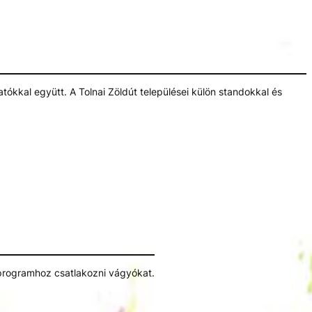
atókkal együtt. A Tolnai Zöldút települései külön standokkal és
a programhoz csatlakozni vágyókat.