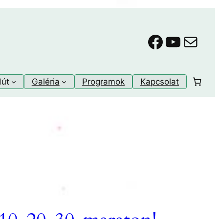
Faceboo
YouTu
Mail
dút
Galéria
Programok
Kapcsolat