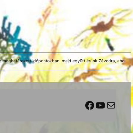
lőre meghatározott időpontokban, majd együtt érünk Závodra, ahol
Facebook
YouTube
Mail