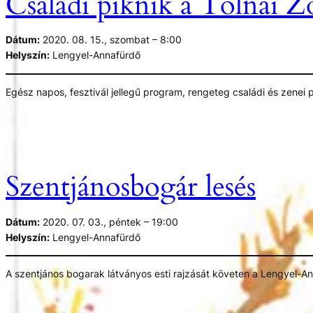
Családi piknik a Tolnai Z
Dátum:
2020. 08. 15., szombat – 8:00
Helyszín:
Lengyel-Annafürdő
Egész napos, fesztivál jellegű program, rengeteg családi és zenei p
főzőcsapatokkal készülnek, bemutatva kulturális és gasztronómiai 
Szentjánosbogár lesés
Dátum:
2020. 07. 03., péntek – 19:00
Helyszín:
Lengyel-Annafürdő
A szentjános bogarak látványos esti rajzását követen a Lengyel-Ann