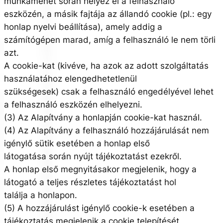
munkamenet során helyez el a felhasználó
eszközén, a másik fajtája az állandó cookie (pl.: egy
honlap nyelvi beállítása), amely addig a
számítógépen marad, amíg a felhasználó le nem törli
azt.
A cookie-kat (kivéve, ha azok az adott szolgáltatás
használatához elengedhetetlenül
szükségesek) csak a felhasználó engedélyével lehet
a felhasználó eszközén elhelyezni.
(3) Az Alapítvány a honlapján cookie-kat használ.
(4) Az Alapítvány a felhasználó hozzájárulását nem
igénylő sütik esetében a honlap első
látogatása során nyújt tájékoztatást ezekről.
A honlap első megnyitásakor megjelenik, hogy a
látogató a teljes részletes tájékoztatást hol
találja a honlapon.
(5) A hozzájárulást igénylő cookie-k esetében a
tájékoztatás megjelenik a cookie telepítését