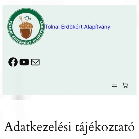
Ugrás
a
tartalomhoz
Tolnai Erdőkért Alapítvány
Facebook
YouTube
Mail
Adatkezelési tájékoztató