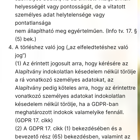
helyességét vagy pontosságát, de a vitatott
személyes adat helytelensége vagy
pontatlansága
nem állapítható meg egyértelműen. (Info tv. 17. §
(5) bek.)
A törléshez való jog („az elfeledtetéshez való
jog”)
(1) Az érintett jogosult arra, hogy kérésére az
Alapítvány indokolatlan késedelem nélkül törölje
a rá vonatkozó személyes adatokat, az
Alapítvány pedig köteles arra, hogy az érintettre
vonatkozó személyes adatokat indokolatlan
késedelem nélkül törölje, ha a GDPR-ban
meghatározott indokok valamelyike fennáll.
(GDPR 17. cikk)
(2) A GDPR 17. cikk (1) bekezdésében és a
bevezető rész (65) bekezdésben, valamint az