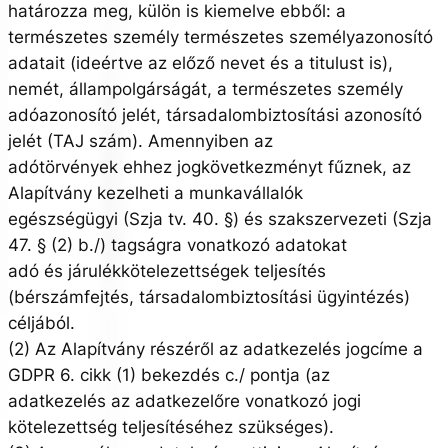
határozza meg, külön is kiemelve ebből: a
természetes személy természetes személyazonosító
adatait (ideértve az előző nevet és a titulust is),
nemét, állampolgárságát, a természetes személy
adóazonosító jelét, társadalombiztosítási azonosító
jelét (TAJ szám). Amennyiben az
adótörvények ehhez jogkövetkezményt fűznek, az
Alapítvány kezelheti a munkavállalók
egészségügyi (Szja tv. 40. §) és szakszervezeti (Szja
47. § (2) b./) tagságra vonatkozó adatokat
adó és járulékkötelezettségek teljesítés
(bérszámfejtés, társadalombiztosítási ügyintézés)
céljából.
(2) Az Alapítvány részéről az adatkezelés jogcíme a
GDPR 6. cikk (1) bekezdés c./ pontja (az
adatkezelés az adatkezelőre vonatkozó jogi
kötelezettség teljesítéséhez szükséges).