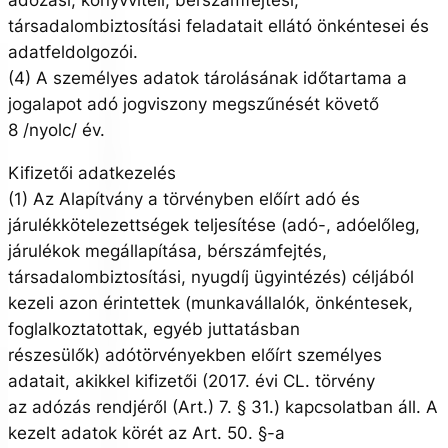
társadalombiztosítási feladatait ellátó önkéntesei és
adatfeldolgozói.
(4) A személyes adatok tárolásának időtartama a
jogalapot adó jogviszony megszűnését követő
8 /nyolc/ év.
Kifizetői adatkezelés
(1) Az Alapítvány a törvényben előírt adó és
járulékkötelezettségek teljesítése (adó-, adóelőleg,
járulékok megállapítása, bérszámfejtés,
társadalombiztosítási, nyugdíj ügyintézés) céljából
kezeli azon érintettek (munkavállalók, önkéntesek,
foglalkoztatottak, egyéb juttatásban
részesülők) adótörvényekben előírt személyes
adatait, akikkel kifizetői (2017. évi CL. törvény
az adózás rendjéről (Art.) 7. § 31.) kapcsolatban áll. A
kezelt adatok körét az Art. 50. §-a