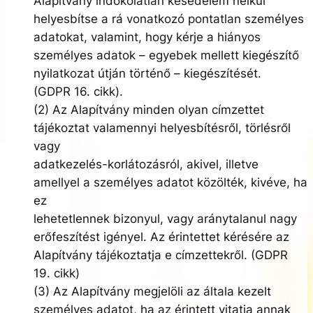
Alapítvány indokolatlan késedelem nélkül
helyesbítse a rá vonatkozó pontatlan személyes
adatokat, valamint, hogy kérje a hiányos
személyes adatok – egyebek mellett kiegészítő
nyilatkozat útján történő – kiegészítését.
(GDPR 16. cikk).
(2) Az Alapítvány minden olyan címzettet
tájékoztat valamennyi helyesbítésről, törlésről
vagy
adatkezelés-korlátozásról, akivel, illetve
amellyel a személyes adatot közölték, kivéve, ha
ez
lehetetlennek bizonyul, vagy aránytalanul nagy
erőfeszítést igényel. Az érintettet kérésére az
Alapítvány tájékoztatja e címzettekről. (GDPR
19. cikk)
(3) Az Alapítvány megjelöli az általa kezelt
személyes adatot, ha az érintett vitatja annak