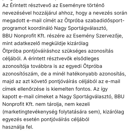
Az Érintett résztvevő az Eseményre történő
nevezésével hozzájárul ahhoz, hogy a nevezés során
megadott e-mail címét az Ötpróba szabadidősport-
programot koordináló Nagy Sportágválasztó,
BBU Nonprofit Kft. részére az Esemény Szervezője,
mint adatkezelő megküldje kizárólag
Ötpróba pontjóváíráshoz szükséges azonosítás
céljából. A érintett résztvevők elsődleges
azonosítója továbbra is az egyedi Ötpróba
azonosítószám, de a minél hatékonyabb azonosítás,
majd az azt követő pontjóváírás céljából az e-mail
címek ellenőrzése is kiemelten fontos. Az így
kapott e-mail címeket a Nagy Sportágválasztó, BBU
Nonprofit Kft. nem tárolja, nem kezeli
(marketingtevékenység folytatására sem), kizárólag
egyezés esetén pontjóváírás céljából
használja fel.