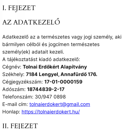
I. FEJEZET
AZ ADATKEZELŐ
Adatkezelő az a természetes vagy jogi személy, aki
bármilyen célból és jogcímen természetes
személy(ek) adatait kezeli.
A tájékoztatást kiadó adatkezelő:
Cégnév:
Tolnai Erdőkért Alapítvány
Székhely:
7184 Lengyel, Annafürdő 176.
Cégjegyzékszám:
17-01-0000159
Adószám:
18744839-2-17
Telefonszám: 30/947 0898
E-mail cím:
tolnaierdokert@gmail.com
Honlap:
https://tolnaierdokert.hu/
II. FEJEZET