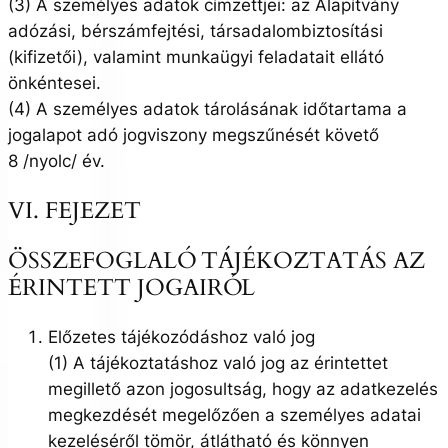
(3) A személyes adatok címzettjei: az Alapítvány
adózási, bérszámfejtési, társadalombiztosítási
(kifizetői), valamint munkaügyi feladatait ellátó
önkéntesei.
(4) A személyes adatok tárolásának időtartama a
jogalapot adó jogviszony megszűnését követő
8 /nyolc/ év.
VI. FEJEZET
ÖSSZEFOGLALÓ TÁJÉKOZTATÁS AZ
ÉRINTETT JOGAIRÓL
Előzetes tájékozódáshoz való jog
(1) A tájékoztatáshoz való jog az érintettet
megillető azon jogosultság, hogy az adatkezelés
megkezdését megelőzően a személyes adatai
kezeléséről tömör, átlátható és könnyen