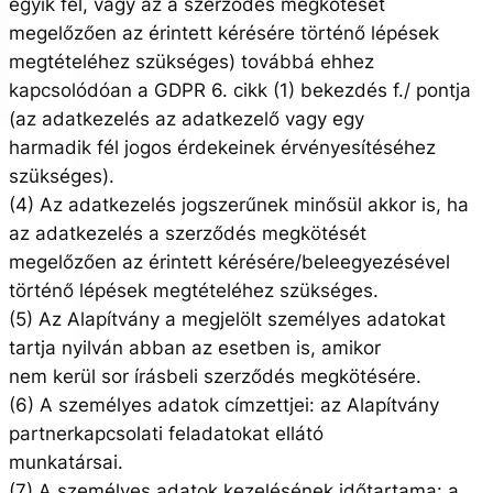
egyik fél, vagy az a szerződés megkötését
megelőzően az érintett kérésére történő lépések
megtételéhez szükséges) továbbá ehhez
kapcsolódóan a GDPR 6. cikk (1) bekezdés f./ pontja
(az adatkezelés az adatkezelő vagy egy
harmadik fél jogos érdekeinek érvényesítéséhez
szükséges).
(4) Az adatkezelés jogszerűnek minősül akkor is, ha
az adatkezelés a szerződés megkötését
megelőzően az érintett kérésére/beleegyezésével
történő lépések megtételéhez szükséges.
(5) Az Alapítvány a megjelölt személyes adatokat
tartja nyilván abban az esetben is, amikor
nem kerül sor írásbeli szerződés megkötésére.
(6) A személyes adatok címzettjei: az Alapítvány
partnerkapcsolati feladatokat ellátó
munkatársai.
(7) A személyes adatok kezelésének időtartama: a