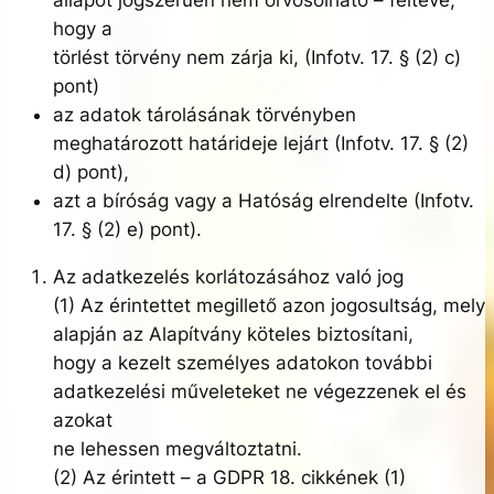
állapot jogszerűen nem orvosolható – feltéve,
hogy a
törlést törvény nem zárja ki, (Infotv. 17. § (2) c)
pont)
az adatok tárolásának törvényben
meghatározott határideje lejárt (Infotv. 17. § (2)
d) pont),
azt a bíróság vagy a Hatóság elrendelte (Infotv.
17. § (2) e) pont).
Az adatkezelés korlátozásához való jog
(1) Az érintettet megillető azon jogosultság, mely
alapján az Alapítvány köteles biztosítani,
hogy a kezelt személyes adatokon további
adatkezelési műveleteket ne végezzenek el és
azokat
ne lehessen megváltoztatni.
(2) Az érintett – a GDPR 18. cikkének (1)