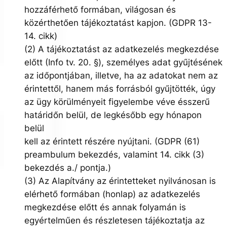
hozzáférhető formában, világosan és
közérthetően tájékoztatást kapjon. (GDPR 13-
14. cikk)
(2) A tájékoztatást az adatkezelés megkezdése
előtt (Info tv. 20. §), személyes adat gyűjtésének
az időpontjában, illetve, ha az adatokat nem az
érintettől, hanem más forrásból gyűjtötték, úgy
az ügy körülményeit figyelembe véve ésszerű
határidőn belül, de legkésőbb egy hónapon
belül
kell az érintett részére nyújtani. (GDPR (61)
preambulum bekezdés, valamint 14. cikk (3)
bekezdés a./ pontja.)
(3) Az Alapítvány az érintetteket nyilvánosan is
elérhető formában (honlap) az adatkezelés
megkezdése előtt és annak folyamán is
egyértelműen és részletesen tájékoztatja az