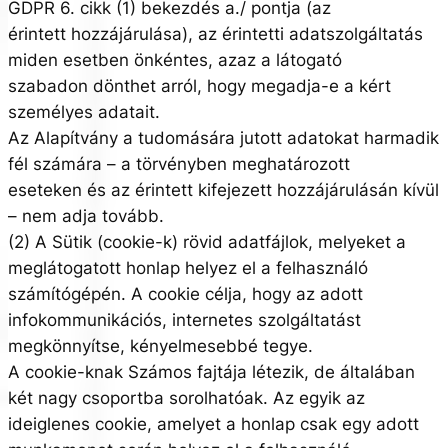
GDPR 6. cikk (1) bekezdés a./ pontja (az
érintett hozzájárulása), az érintetti adatszolgáltatás
miden esetben önkéntes, azaz a látogató
szabadon dönthet arról, hogy megadja-e a kért
személyes adatait.
Az Alapítvány a tudomására jutott adatokat harmadik
fél számára – a törvényben meghatározott
eseteken és az érintett kifejezett hozzájárulásán kívül
– nem adja tovább.
(2) A Sütik (cookie-k) rövid adatfájlok, melyeket a
meglátogatott honlap helyez el a felhasználó
számítógépén. A cookie célja, hogy az adott
infokommunikációs, internetes szolgáltatást
megkönnyítse, kényelmesebbé tegye.
A cookie-knak Számos fajtája létezik, de általában
két nagy csoportba sorolhatóak. Az egyik az
ideiglenes cookie, amelyet a honlap csak egy adott