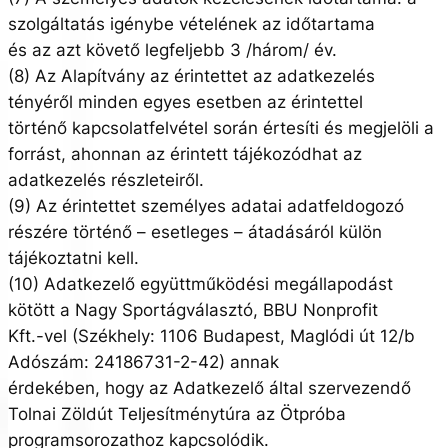
szolgáltatás igénybe vételének az időtartama
és az azt követő legfeljebb 3 /három/ év.
(8) Az Alapítvány az érintettet az adatkezelés
tényéről minden egyes esetben az érintettel
történő kapcsolatfelvétel során értesíti és megjelöli a
forrást, ahonnan az érintett tájékozódhat az
adatkezelés részleteiről.
(9) Az érintettet személyes adatai adatfeldogozó
részére történő – esetleges – átadásáról külön
tájékoztatni kell.
(10) Adatkezelő együttműködési megállapodást
kötött a Nagy Sportágválasztó, BBU Nonprofit
Kft.-vel (Székhely: 1106 Budapest, Maglódi út 12/b
Adószám: 24186731-2-42) annak
érdekében, hogy az Adatkezelő által szervezendő
Tolnai Zöldút Teljesítménytúra az Ötpróba
programsorozathoz kapcsolódik.