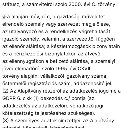
státusz, a számvitelről szóló 2000. évi C. törvény
§-a alapján: név, cím, a gazdasági műveletet
elrendelő személy vagy szervezet megjelölése,
az utalványozó és a rendelkezés végrehajtását
igazoló személy, valamint a szervezettől függően
az ellenőr aláírása; a készletmozgások bizonylatain
és a pénzkezelési bizonylatokon az átvevő,
az ellennyugtákon a befizető aláírása, a személyi
jövedelemadóról szóló 1995. évi CXVII.
törvény alapján: vállalkozói igazolvány száma,
őstermelői regisztrációs szám, adóazonosító jel.
(2) Az Alapítvány részéről az adatkezelés jogcíme a
GDPR 6. cikk (1) bekezdés c./ pontja (az
adatkezelés az adatkezelőre vonatkozó jogi
kötelezettség teljesítéséhez szükséges).
(3) A személyes adatok címzettjei: az Alapítvány
adózási, könyvviteli, bérszámfejtési,