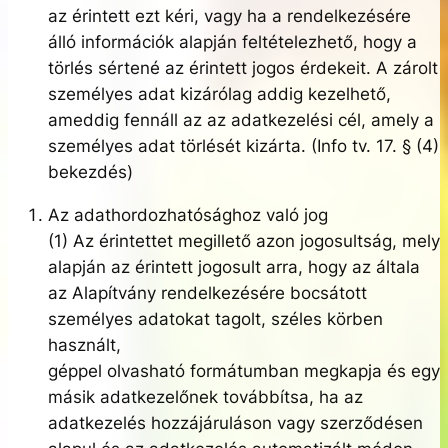
az érintett ezt kéri, vagy ha a rendelkezésére
álló információk alapján feltételezhető, hogy a
törlés sértené az érintett jogos érdekeit. A zárolt
személyes adat kizárólag addig kezelhető,
ameddig fennáll az az adatkezelési cél, amely a
személyes adat törlését kizárta. (Info tv. 17. § (4)
bekezdés)
Az adathordozhatósághoz való jog
(1) Az érintettet megillető azon jogosultság, mely
alapján az érintett jogosult arra, hogy az általa
az Alapítvány rendelkezésére bocsátott
személyes adatokat tagolt, széles körben
használt,
géppel olvasható formátumban megkapja és egy
másik adatkezelőnek továbbítsa, ha az
adatkezelés hozzájáruláson vagy szerződésen