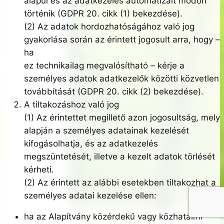
alapul és az adatkezelés automatizált módon
történik (GDPR 20. cikk (1) bekezdése).
(2) Az adatok hordozhatóságához való jog
gyakorlása során az érintett jogosult arra, hogy –
ha
ez technikailag megvalósítható – kérje a
személyes adatok adatkezelők közötti közvetlen
továbbítását (GDPR 20. cikk (2) bekezdése).
A tiltakozáshoz való jog
(1) Az érintettet megillető azon jogosultság, mely
alapján a személyes adatainak kezelését
kifogásolhatja, és az adatkezelés
megszüntetését, illetve a kezelt adatok törlését
kérheti.
(2) Az érintett az alábbi esetekben tiltakozhat a
személyes adatai kezelése ellen:
ha az Alapítvány közérdekű vagy közhatalmi