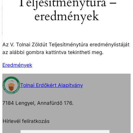
Teljesítménytúra –
eredmények
Az V. Tolnai Zöldút Teljesítménytúra eredménylistáját
az alábbi gombra kattintva tekintheti meg.
Eredmények
Tolnai Erdőkért Alapítvány
7184 Lengyel, Annafürdő 176.
Hírlevél felíratkozás