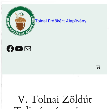
Ugrás
a
tartalomhoz
Tolnai Erdőkért Alapítvány
Facebook
YouTube
Mail
V. Tolnai Zöldút