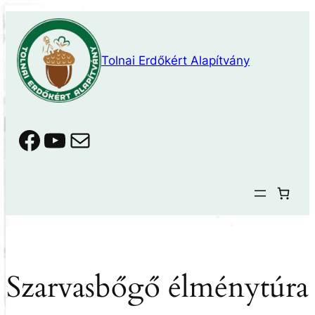
Ugrás
a
tartalomhoz
Tolnai Erdőkért Alapítvány
Facebook
YouTube
Mail
Szarvasbőgő élménytúra