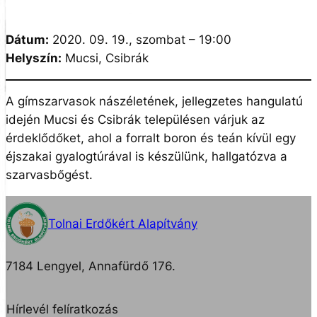
Dátum:
2020. 09. 19., szombat – 19:00
Helyszín:
Mucsi, Csibrák
A gímszarvasok nászéletének, jellegzetes hangulatú
idején Mucsi és Csibrák településen várjuk az
érdeklődőket, ahol a forralt boron és teán kívül egy
éjszakai gyalogtúrával is készülünk, hallgatózva a
szarvasbőgést.
Tolnai Erdőkért Alapítvány
7184 Lengyel, Annafürdő 176.
Hírlevél felíratkozás