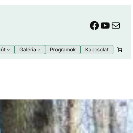
Faceboo
YouTu
Mail
dút
Galéria
Programok
Kapcsolat