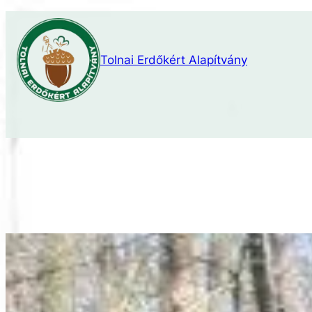
Ugrás
a
tartalomhoz
Tolnai Erdőkért Alapítvány