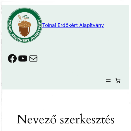
Ugrás
a
tartalomhoz
Tolnai Erdőkért Alapítvány
Facebook
YouTube
Mail
Nevező szerkesztés