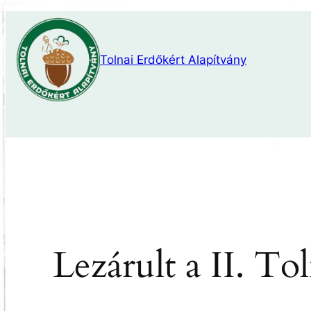
Ugrás
a
tartalomhoz
Tolnai Erdőkért Alapítvány
Lezárult a II. T