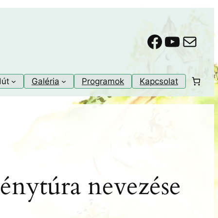
Faceboo
YouTu
Mail
dút
Galéria
Programok
Kapcsolat
ménytúra nevezése