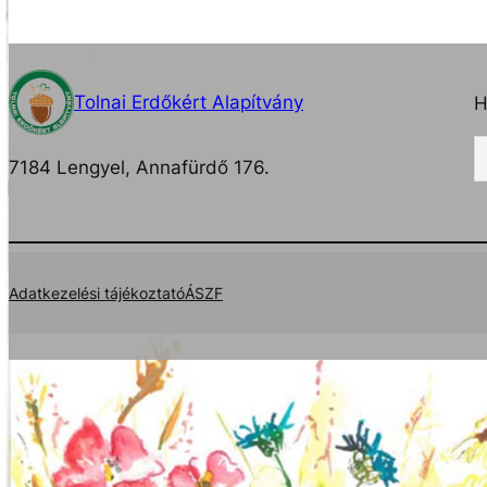
Tolnai Erdőkért Alapítvány
H
7184 Lengyel, Annafürdő 176.
Adatkezelési tájékoztató
ÁSZF