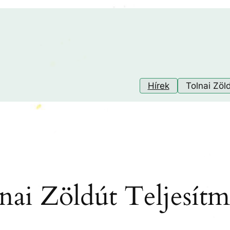
Hírek
Tolnai Zöl
olnai Zöldút Teljesít