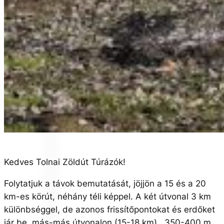
Kedves Tolnai Zöldút Túrázók!
Folytatjuk a távok bemutatását, jöjjön a 15 és a 20
km-es körút, néhány téli képpel. A két útvonal 3 km
különbséggel, de azonos frissítőpontokat és erdőket
jár be, más-más útvonalon (15-18 km), 350-400 m