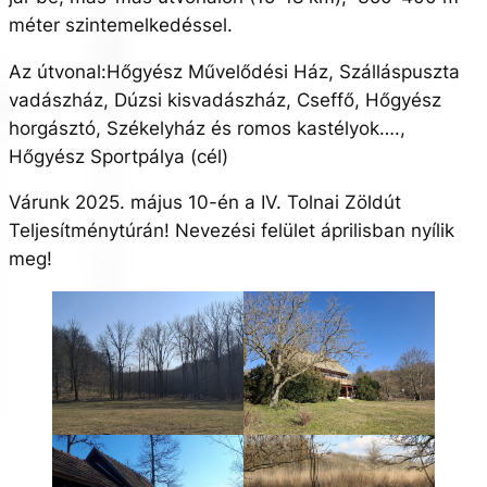
méter szintemelkedéssel.
Az útvonal:Hőgyész Művelődési Ház, Szálláspuszta
vadászház, Dúzsi kisvadászház, Cseffő, Hőgyész
horgásztó, Székelyház és romos kastélyok….,
Hőgyész Sportpálya (cél)
Várunk 2025. május 10-én a IV. Tolnai Zöldút
Teljesítménytúrán! Nevezési felület áprilisban nyílik
meg!