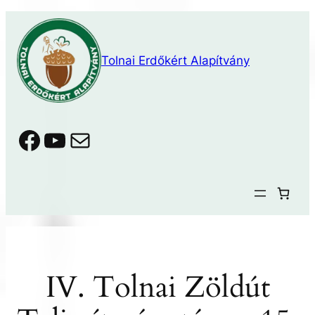
Ugrás
a
tartalomhoz
Tolnai Erdőkért Alapítvány
Facebook
YouTube
Mail
IV. Tolnai Zöldút