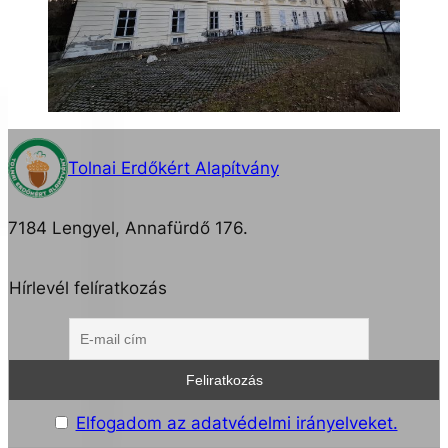
Tolnai Erdőkért Alapítvány
7184 Lengyel, Annafürdő 176.
Hírlevél felíratkozás
Elfogadom az adatvédelmi irányelveket.