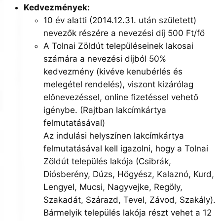
Kedvezmények:
10 év alatti (2014.12.31. után született)
nevezők részére a nevezési díj 500 Ft/fő
A Tolnai Zöldút településeinek lakosai
számára a nevezési díjból 50%
kedvezmény (kivéve kenubérlés és
melegétel rendelés), viszont kizárólag
előnevezéssel, online fizetéssel vehető
igénybe. (Rajtban lakcímkártya
felmutatásával)
Az indulási helyszínen lakcímkártya
felmutatásával kell igazolni, hogy a Tolnai
Zöldút település lakója (Csibrák,
Diósberény, Dúzs, Hőgyész, Kalaznó, Kurd,
Lengyel, Mucsi, Nagyvejke, Regöly,
Szakadát, Szárazd, Tevel, Závod, Szakály).
Bármelyik település lakója részt vehet a 12