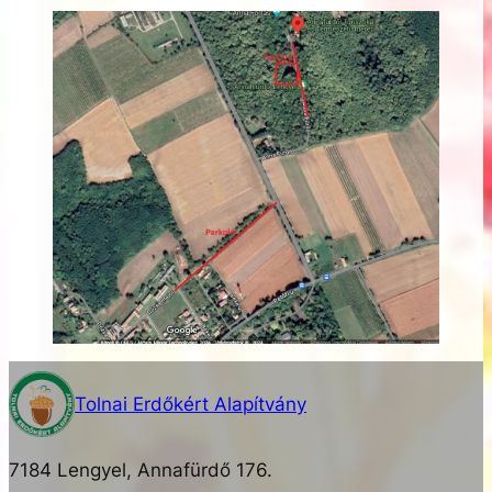
Tolnai Erdőkért Alapítvány
7184 Lengyel, Annafürdő 176.