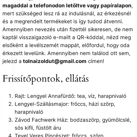
magaddal a telefonodon letöltve vagy papíralapon
,
mert szükséged lesz rá az indulásnál, az érkezésnél
és a megrendelt termékeket is így tudod átvenni.
Amennyiben nevezés után fizettél sikeresen, de nem
kaptál visszaigazoló e-mailt a QR-kóddal, nézd meg
elsőként a levélszemét mappát, előfordul, hogy oda
érkezett levelünk. Amennyiben nem találod ott sem,
jelezd a
tolnaizoldut@gmail.com
címen!
Frissítőpontok, ellátás
Rajt: Lengyel Annafürdő: tea, víz, harapnivaló
Lengyel-Szállásmajor: fröccs, házi szörp,
harapnivaló
Závod Fachwerk Ház: bodzaszörp, gyümölcslé,
sós kifli, füstölt áru
Tevel Veres Pincészet: fröccs, szörp,