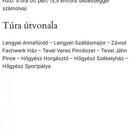
Futó: 5 óra 00 perc (5,5 km/óra sebességgel
számolva)
Túra útvonala
Lengyel Annafürdő – Lengyel-Szállásmajor – Závod
Fachwerk Ház – Tevel Veres Pincészet – Tevel Jáhn
Pince – Hőgyész Horgásztó – Hőgyész Székelyház –
Hőgyész Sportpálya