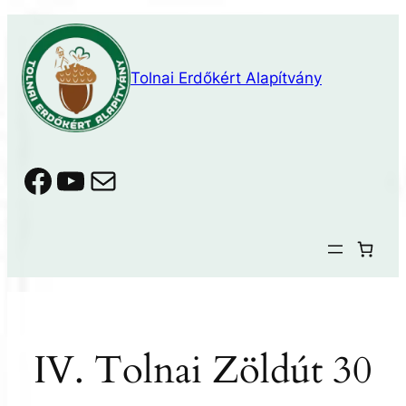
Ugrás
a
tartalomhoz
Tolnai Erdőkért Alapítvány
Facebook
YouTube
Mail
IV. Tolnai Zöldút 30