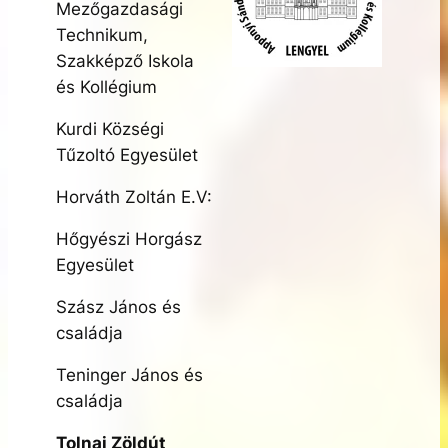
Mezőgazdasági
Technikum,
Szakképző Iskola
és Kollégium
Kurdi Községi
Tűzoltó Egyesület
Horváth Zoltán E.V:
Hőgyészi Horgász
Egyesület
Szász János és
családja
Teninger János és
családja
Tolnai Zöldút