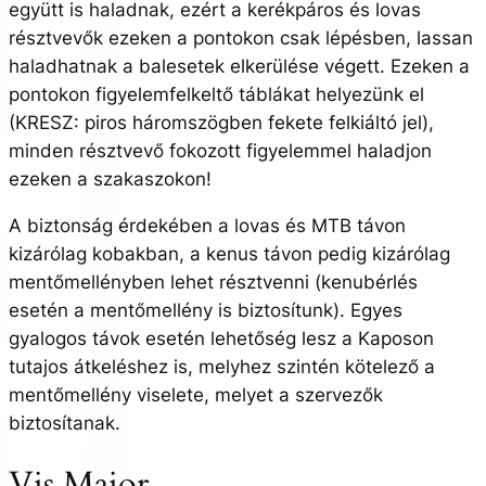
együtt is haladnak, ezért a kerékpáros és lovas
résztvevők ezeken a pontokon csak lépésben, lassan
haladhatnak a balesetek elkerülése végett. Ezeken a
pontokon figyelemfelkeltő táblákat helyezünk el
(KRESZ: piros háromszögben fekete felkiáltó jel),
minden résztvevő fokozott figyelemmel haladjon
ezeken a szakaszokon!
A biztonság érdekében a lovas és MTB távon
kizárólag kobakban, a kenus távon pedig kizárólag
mentőmellényben lehet résztvenni (kenubérlés
esetén a mentőmellény is biztosítunk). Egyes
gyalogos távok esetén lehetőség lesz a Kaposon
tutajos átkeléshez is, melyhez szintén kötelező a
mentőmellény viselete, melyet a szervezők
biztosítanak.
Vis Maior