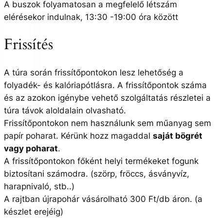
A buszok folyamatosan a megfelelő létszám
elérésekor indulnak, 13:30 -19:00 óra között
Frissítés
A túra során frissítőpontokon lesz lehetőség a
folyadék- és kalóriapótlásra. A frissítőpontok száma
és az azokon igénybe vehető szolgáltatás részletei a
túra távok aloldalain olvasható.
Frissítőpontokon nem használunk sem műanyag sem
papír poharat. Kérünk hozz magaddal
saját bögrét
vagy poharat
.
A frissítőpontokon főként helyi termékeket fogunk
biztosítani számodra. (szörp, fröccs, ásványvíz,
harapnivaló, stb..)
A rajtban újrapohár vásárolható 300 Ft/db áron. (a
készlet erejéig)