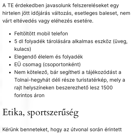
A TE érdekedben javasolunk felszereléseket egy
hirtelen jött időjárás változás, esetleges baleset, nem
várt eltévedés vagy eléhezés esetére.
Feltöltött mobil telefon
5 dl folyadék tárolására alkalmas eszköz (üveg,
kulacs)
Elegendő élelem és folyadék
EÜ csomag (csoportonként)
Nem kötelező, bár segítheti a tájékozódást a
Tolnai-hegyhát déli része turistatérkép, mely a
rajt helyszíneken beszerezhető lesz 1500
forintos áron
Etika, sportszerűség
Kérünk benneteket, hogy az útvonal során érintett