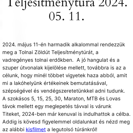
Teljesítménytúra 2024.
05. 11.
2024. május 11-én harmadik alkalommal rendezzük
meg a Tolnai Zöldút Teljesítménytúrát, a
vadregényes tolnai erdőkben. A jó hangulat és a
szuper útvonalak kijelölése mellett, továbbra is az a
célunk, hogy minél többet vigyetek haza abból, amit
mi a lakóhelyünk értékeinek bemutatásával,
szépségével és vendégszeretetünkkel adni tudunk.
A szokásos 5, 15, 25, 30, Maraton, MTB és Lovas
távok mellett egy meglepetés távval is várunk
Titeket, 2024-ben már kenuval is indulhattok a célba.
Addig is kövesd figyelemmel oldalunkat és nézd meg
az alábbi
kisfilmet
a legutolsó túránkról!