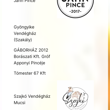
Jáhn Pince
Gyöngyike
Vendégház
(Szakály)
GÁBORHÁZ 2012
Borászati Kft. Gróf
Apponyi Pincéje
Tómester 67 Kft
Szajkó Vendégház
Mucsi