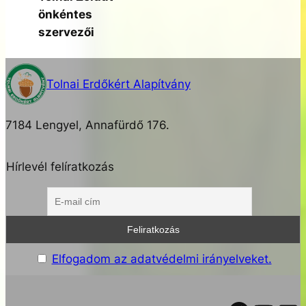
önkéntes
szervezői
Tolnai Erdőkért Alapítvány
7184 Lengyel, Annafürdő 176.
Hírlevél felíratkozás
Elfogadom az adatvédelmi irányelveket.