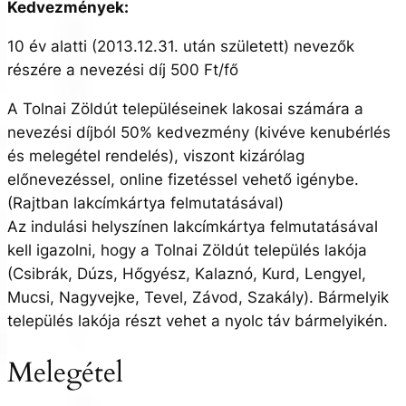
Kedvezmények:
10 év alatti (2013.12.31. után született) nevezők
részére a nevezési díj 500 Ft/fő
A Tolnai Zöldút településeinek lakosai számára a
nevezési díjból 50% kedvezmény (kivéve kenubérlés
és melegétel rendelés), viszont kizárólag
előnevezéssel, online fizetéssel vehető igénybe.
(Rajtban lakcímkártya felmutatásával)
Az indulási helyszínen lakcímkártya felmutatásával
kell igazolni, hogy a Tolnai Zöldút település lakója
(Csibrák, Dúzs, Hőgyész, Kalaznó, Kurd, Lengyel,
Mucsi, Nagyvejke, Tevel, Závod, Szakály). Bármelyik
település lakója részt vehet a nyolc táv bármelyikén.
Melegétel