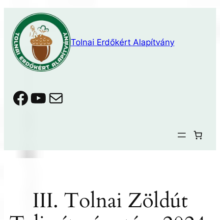
Ugrás
a
tartalomhoz
Tolnai Erdőkért Alapítvány
Facebook
YouTube
Mail
III. Tolnai Zöldút