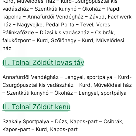
Kurd, Művelődési ház – Kurd-Csurgópusztai kis
vadászház – Szentkúti kunyhó – Ökoház – Papdi
kápolna – Annafürdői Vendégház – Závod, Fachwerk-
ház – Nagyvejke, Pedal Porta – Tevel, Veres
Pálinkafőzde – Dúzsi kis vadászház – Csibrák,
faluközpont – Kurd, Szőlőhegy – Kurd, Művelődési
ház
III. Tolnai Zöldút lovas táv
Annafürdői Vendégház – Lengyel, sportpálya – Kurd-
Csurgópusztai kis vadászház – Kurd, Művelődési ház
– Szentkúti kunyhó – Ökoház – Lengyel, sportpálya
III. Tolnai Zöldút kenu
Szakály Sportpálya – Dúzs, Kapos-part – Csibrák,
Kapos-part – Kurd, Kapos-part