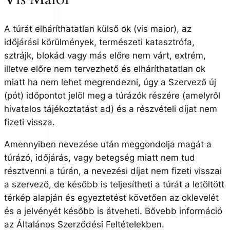
A túrát elháríthatatlan külső ok (vis maior), az
időjárási körülmények, természeti katasztrófa,
sztrájk, blokád vagy más előre nem várt, extrém,
illetve előre nem tervezhető és elháríthatatlan ok
miatt ha nem lehet megrendezni, úgy a Szervező új
(pót) időpontot jelöl meg a túrázók részére (amelyről
hivatalos tájékoztatást ad) és a részvételi díjat nem
fizeti vissza.
Amennyiben nevezése után meggondolja magát a
túrázó, időjárás, vagy betegség miatt nem tud
résztvenni a túrán, a nevezési díjat nem fizeti visszai
a szervező, de később is teljesítheti a túrát a letöltött
térkép alapján és egyeztetést követően az oklevelét
és a jelvényét később is átveheti. Bővebb információ
az Általános Szerződési Feltételekben.