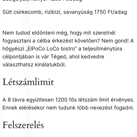
Sült csirkecomb, rizibizi, savanyúság 1750 Ft/adag
Nem tudod eldönteni még, hogy mit szeretnél
fogyasztani a célba érkezést követően? Nem gond! A
hőgyészi „ElPoCo LoCo bistro” a teljesítménytúra
célpontjában is vár Téged, ahol kedvedre
választhatsz kínálatukból.
Létszámlimit
A 8 távra együttesen 1200 fős létszám limit érvényes.
Ennek elérésekor nem tudunk több nevezést fogadni.
Felszerelés