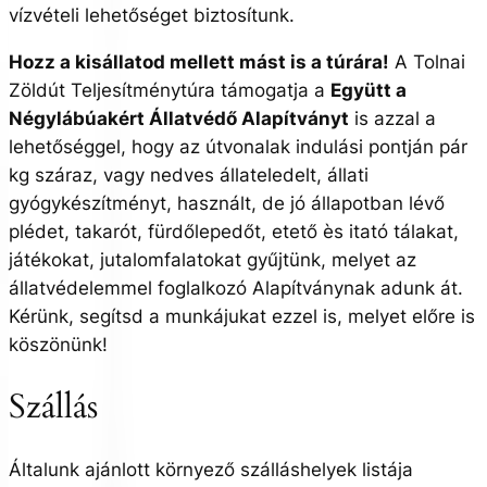
vízvételi lehetőséget biztosítunk.
Hozz a kisállatod mellett mást is a túrára!
A Tolnai
Zöldút Teljesítménytúra támogatja a
Együtt a
Négylábúakért Állatvédő Alapítványt
is azzal a
lehetőséggel, hogy az útvonalak indulási pontján pár
kg száraz, vagy nedves állateledelt, állati
gyógykészítményt, használt, de jó állapotban lévő
plédet, takarót, fürdőlepedőt, etető ès itató tálakat,
játékokat, jutalomfalatokat gyűjtünk, melyet az
állatvédelemmel foglalkozó Alapítványnak adunk át.
Kérünk, segítsd a munkájukat ezzel is, melyet előre is
köszönünk!
Szállás
Általunk ajánlott környező szálláshelyek listája