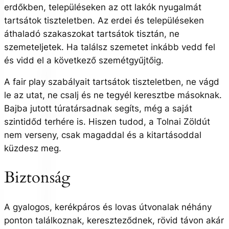
erdőkben, településeken az ott lakók nyugalmát
tartsátok tiszteletben. Az erdei és településeken
áthaladó szakaszokat tartsátok tisztán, ne
szemeteljetek. Ha találsz szemetet inkább vedd fel
és vidd el a következő szemétgyűjtőig.
A fair play szabályait tartsátok tiszteletben, ne vágd
le az utat, ne csalj és ne tegyél keresztbe másoknak.
Bajba jutott túratársadnak segíts, még a saját
szintidőd terhére is. Hiszen tudod, a Tolnai Zöldút
nem verseny, csak magaddal és a kitartásoddal
küzdesz meg.
Biztonság
A gyalogos, kerékpáros és lovas útvonalak néhány
ponton találkoznak, kereszteződnek, rövid távon akár