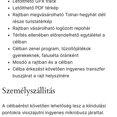
Letölthető GPX track
Letölthető PDF térkép
Rajtban megvásárolható Tolnai-hegyhát déli
része turistatérkép
Rajtban vásárolható logózott repohár
Térítés ellenében előrendelhető egytálétel a
célban
Célban zenei program, tűzoltójátékok
gyerekeknek, faluséta óránként
Mosdó a rajtban és a célban
Célba érkezést követően ingyenes transzfer
buszjárat a rajt helyszínére
Személyszállítás
A célbaérést követően lehetőség lesz a kiindulási
pontokra visszajutni ingyenes mikrobusz járattal.