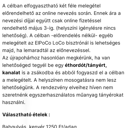
A célban elfogyasztható két féle melegétel
előrendelhető az online nevezés során. Ennek ára a
nevezési díjjal együtt csak online fizetéssel
rendelhető május 3-ig. (helyszíni igénylésre nincs
lehetőség). A célban -előrendelés nélkül- egyéb
melegételt az ElPoCo LoCo bisztrónál is lehetséges
majd, ha lemaradtál az előnevezéssel.
Az újrapohárhoz hasonlóan megkérünk, ha van
lehetőséged tegyél be egy
éthordót/tányért,
kanalat
is a zsákodba és abból fogyaszd el a célban
a melegételt. A helyszínen mosogatásra nem lesz
lehetőségünk. A rendezvény elveihez híven nem
szeretnénk egyszerhasználatos műanyag tányérokat
használni.
Választható ételek :
Babgulyás, kenyér 1250 Ft/adag