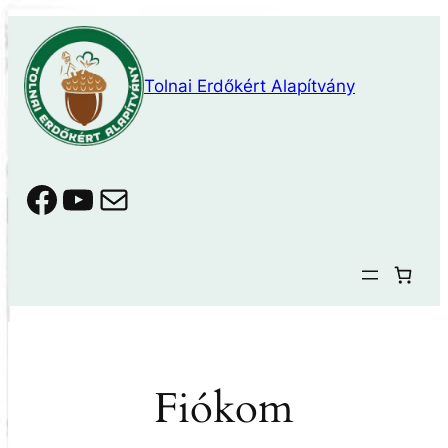
Ugrás
a
tartalomhoz
Tolnai Erdőkért Alapítvány
Facebook
YouTube
Mail
Fiókom