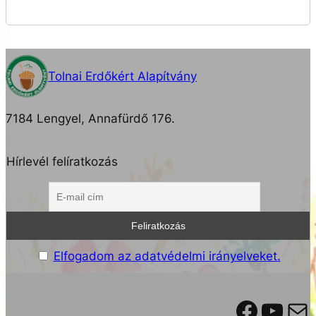
Tolnai Erdőkért Alapítvány
7184 Lengyel, Annafürdő 176.
Hírlevél felíratkozás
Elfogadom az adatvédelmi irányelveket.
Facebook
YouTube
Mail