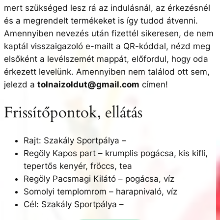
mert szükséged lesz rá az indulásnál, az érkezésnél
és a megrendelt termékeket is így tudod átvenni.
Amennyiben nevezés után fizettél sikeresen, de nem
kaptál visszaigazoló e-mailt a QR-kóddal, nézd meg
elsőként a levélszemét mappát, előfordul, hogy oda
érkezett levelünk. Amennyiben nem találod ott sem,
jelezd a
tolnaizoldut@gmail.com
címen!
Frissítőpontok, ellátás
Rajt: Szakály Sportpálya –
Regöly Kapos part – krumplis pogácsa, kis kifli,
tepertős kenyér, fröccs, tea
Regöly Pacsmagi Kilátó – pogácsa, víz
Somolyi templomrom – harapnivaló, víz
Cél: Szakály Sportpálya –