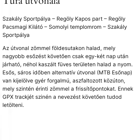
Túra útvonala
Szakály Sportpálya – Regöly Kapos part – Regöly
Pacsmagi Kilátó – Somolyi templomrom – Szakály
Sportpálya
Az útvonal zömmel földesutakon halad, mely
nagyobb esőzést követően csak egy-két nap után
járható, néhol kaszált füves területen halad a nyom.
Esős, sáros időben alternatív útvonal (MTB Esőnap)
van kijelölve gyér forgalmú, aszfaltozott közúton,
mely szintén érinti zömmel a frissítőpontokat. Ennek
GPX trackjét szinén a nevezést követően tudod
letölteni.