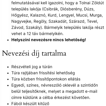
felmutatásával kell igazolni, hogy a Tolnai Zöldút
település lakója (Csibrák, Diósberény, Dúzs,
Hőgyész, Kalaznó, Kurd, Lengyel, Mucsi, Murga,
Nagyvejke, Regöly, Szakadát, Szárazd, Tevel,
Závod, Szakály). Bármelyik település lakója részt
vehet a 12 táv bármelyikén.
Helyszíni nevezésre nincs lehetőség!
Nevezési díj tartalma
Részvételi jog a túrán
Túra rajtjában frissítési lehetőség
Túra közben frissítőpontokon ellátás
Egyedi, színes, névreszóló oklevél a szintidőn
belül teljesítőknek, melyet a megadott e-mail
címre küldünk a célba érkezést követően.
Fából készült kitűző