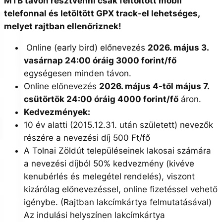
MTB távon résztvenni csak feltöltött mobil
telefonnal és letöltött GPX track-el lehetséges,
melyet rajtban ellenőriznek!
Online (early bird) előnevezés
2026. május 3.
vasárnap 24:00 óráig 3000 forint/fő
egységesen minden távon.
Online előnevezés
2026. május 4-től május 7.
csütörtök 24:00 óráig 4000 forint/fő
áron.
Kedvezmények:
10 év alatti (2015.12.31. után született) nevezők
részére a nevezési díj 500 Ft/fő
A Tolnai Zöldút településeinek lakosai számára
a nevezési díjból 50% kedvezmény (kivéve
kenubérlés és melegétel rendelés), viszont
kizárólag előnevezéssel, online fizetéssel vehető
igénybe. (Rajtban lakcímkártya felmutatásával)
Az indulási helyszínen lakcímkártya