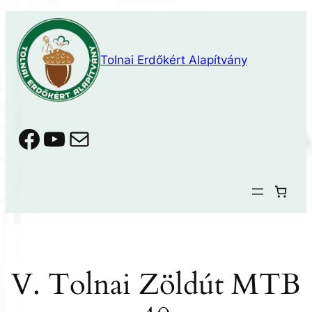
Ugrás
a
tartalomhoz
Tolnai Erdőkért Alapítvány
Facebook
YouTube
Mail
V. Tolnai Zöldút MTB