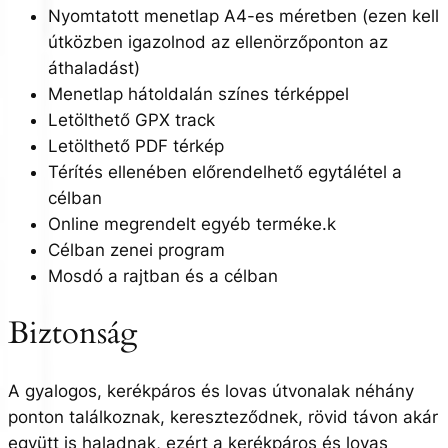
Nyomtatott menetlap A4-es méretben (ezen kell
útközben igazolnod az ellenörzőponton az
áthaladást)
Menetlap hátoldalán színes térképpel
Letölthető GPX track
Letölthető PDF térkép
Térítés ellenében előrendelhető egytálétel a
célban
Online megrendelt egyéb terméke.k
Célban zenei program
Mosdó a rajtban és a célban
Biztonság
A gyalogos, kerékpáros és lovas útvonalak néhány
ponton találkoznak, kereszteződnek, rövid távon akár
együtt is haladnak, ezért a kerékpáros és lovas