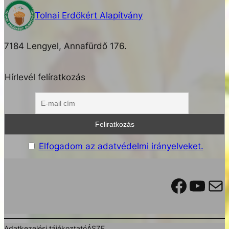
Tolnai Erdőkért Alapítvány
7184 Lengyel, Annafürdő 176.
Hírlevél felíratkozás
Elfogadom az adatvédelmi irányelveket.
Facebook
YouTube
Mail
Adatkezelési tájékoztató
ÁSZF